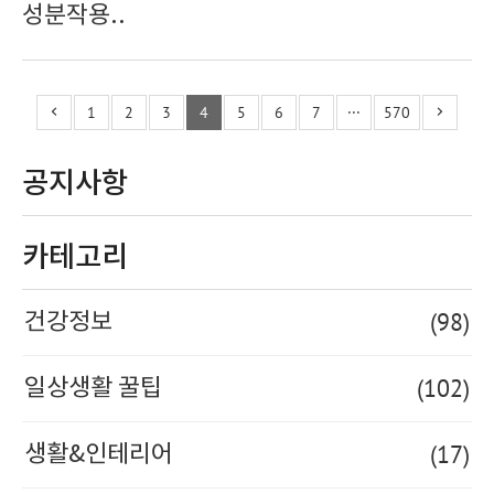
성분작용..
1
2
3
4
5
6
7
···
570
공지사항
카테고리
(98)
건강정보
(102)
일상생활 꿀팁
(17)
생활&인테리어