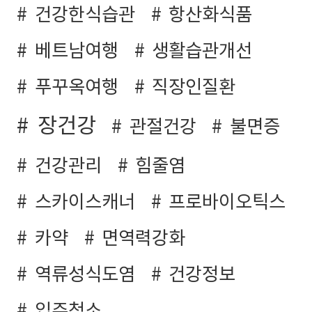
건강한식습관
항산화식품
베트남여행
생활습관개선
푸꾸옥여행
직장인질환
장건강
관절건강
불면증
건강관리
힘줄염
스카이스캐너
프로바이오틱스
카약
면역력강화
역류성식도염
건강정보
입주청소