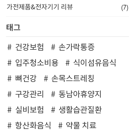
(7)
가전제품&전자기기 리뷰
태그
건강보험
손가락통증
입주청소비용
식이섬유음식
뼈건강
손목스트레칭
구강관리
동남아휴양지
실비보험
생활습관질환
항산화음식
약물 치료