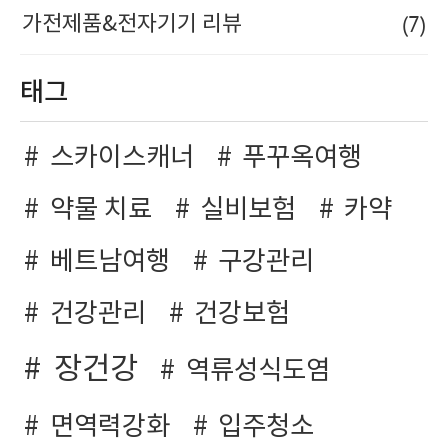
(7)
가전제품&전자기기 리뷰
태그
스카이스캐너
푸꾸옥여행
약물 치료
실비보험
카약
베트남여행
구강관리
건강관리
건강보험
장건강
역류성식도염
면역력강화
입주청소