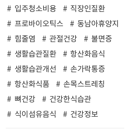
입주청소비용
직장인질환
프로바이오틱스
동남아휴양지
힘줄염
관절건강
불면증
생활습관질환
항산화음식
생활습관개선
손가락통증
항산화식품
손목스트레칭
뼈건강
건강한식습관
식이섬유음식
건강정보