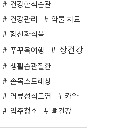
건강한식습관
건강관리
약물 치료
항산화식품
장건강
푸꾸옥여행
생활습관질환
손목스트레칭
역류성식도염
카약
입주청소
뼈건강