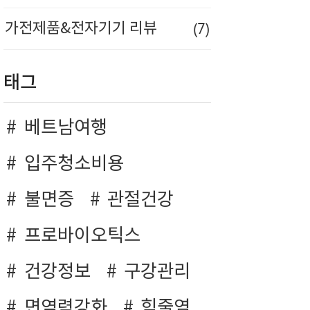
(7)
가전제품&전자기기 리뷰
태그
베트남여행
입주청소비용
불면증
관절건강
프로바이오틱스
건강정보
구강관리
면역력강화
힘줄염