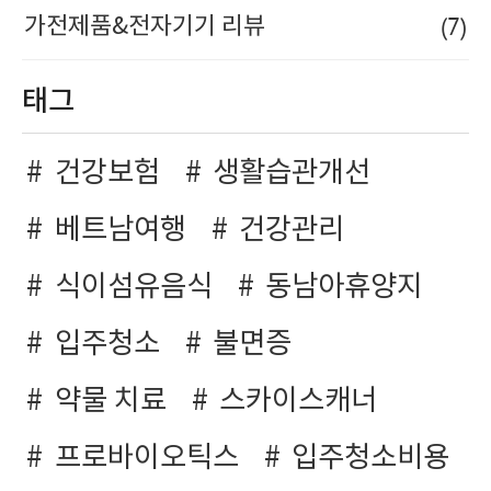
(7)
가전제품&전자기기 리뷰
태그
건강보험
생활습관개선
베트남여행
건강관리
식이섬유음식
동남아휴양지
입주청소
불면증
약물 치료
스카이스캐너
프로바이오틱스
입주청소비용