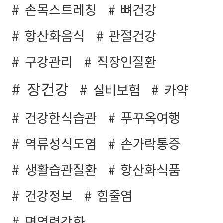
손목스트레칭
뼈건강
항산화음식
관절건강
구강관리
직장인질환
장건강
실비보험
카약
건강한식습관
푸꾸옥여행
역류성식도염
손가락통증
생활습관질환
항산화식품
건강정보
힘줄염
면역력강화