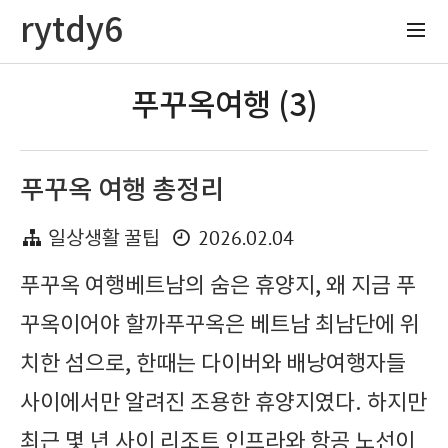
rytdy6
푸꾸옥여행 (3)
푸꾸옥 여행 총정리
2026.02.04
일상생활 꿀팁
푸꾸옥 여행베트남의 숨은 휴양지, 왜 지금 푸
꾸옥이어야 할까푸꾸옥은 베트남 최남단에 위
치한 섬으로, 한때는 다이버와 배낭여행자들
사이에서만 알려진 조용한 휴양지였다. 하지만
최근 몇 년 사이 리조트 인프라와 항공 노선이