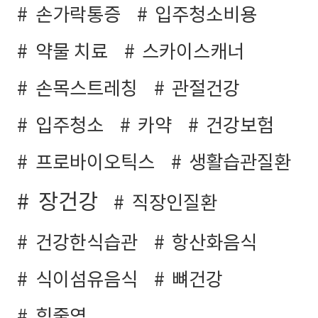
손가락통증
입주청소비용
약물 치료
스카이스캐너
손목스트레칭
관절건강
입주청소
카약
건강보험
프로바이오틱스
생활습관질환
장건강
직장인질환
건강한식습관
항산화음식
식이섬유음식
뼈건강
힘줄염