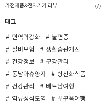
(7)
가전제품&전자기기 리뷰
태그
면역력강화
불면증
실비보험
생활습관개선
건강정보
구강관리
동남아휴양지
항산화식품
건강관리
베트남여행
역류성식도염
푸꾸옥여행