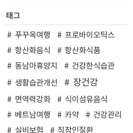
태그
푸꾸옥여행
프로바이오틱스
항산화음식
항산화식품
동남아휴양지
건강한식습관
장건강
생활습관개선
면역력강화
식이섬유음식
베트남여행
카약
건강관리
실비보험
직장인질환