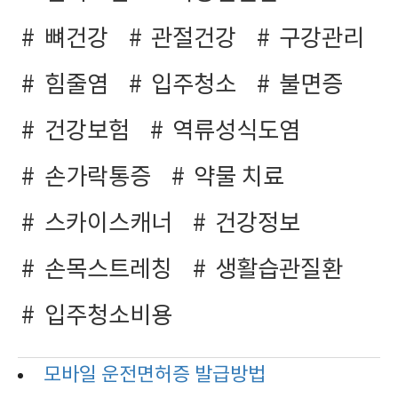
뼈건강
관절건강
구강관리
힘줄염
입주청소
불면증
건강보험
역류성식도염
손가락통증
약물 치료
스카이스캐너
건강정보
손목스트레칭
생활습관질환
입주청소비용
모바일 운전면허증 발급방법