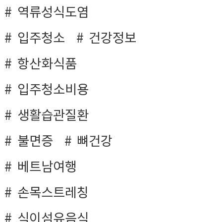
역류성식도염
입주청소
건강정보
항산화식품
입주청소비용
생활습관질환
불면증
뼈건강
베트남여행
손목스트레칭
식이섬유음식