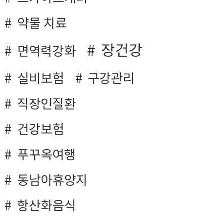
약물 치료
장건강
면역력강화
실비보험
구강관리
직장인질환
건강보험
푸꾸옥여행
동남아휴양지
항산화음식