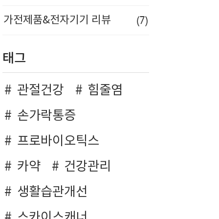
(7)
가전제품&전자기기 리뷰
태그
관절건강
힘줄염
손가락통증
프로바이오틱스
카약
건강관리
생활습관개선
스카이스캐너