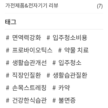
(7)
가전제품&전자기기 리뷰
태그
면역력강화
입주청소비용
프로바이오틱스
약물 치료
생활습관개선
입주청소
직장인질환
생활습관질환
손목스트레칭
카약
건강한식습관
불면증