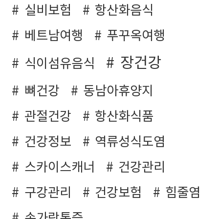
실비보험
항산화음식
베트남여행
푸꾸옥여행
장건강
식이섬유음식
뼈건강
동남아휴양지
관절건강
항산화식품
건강정보
역류성식도염
스카이스캐너
건강관리
구강관리
건강보험
힘줄염
손가락통증