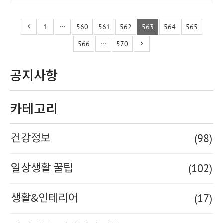
1
···
560
561
562
563
564
565
566
···
570
공지사항
카테고리
(98)
건강정보
(102)
일상생활 꿀팁
(17)
생활&인테리어