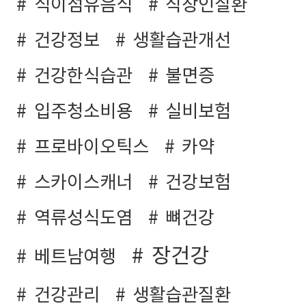
식이섬유음식
직장인질환
건강정보
생활습관개선
건강한식습관
불면증
입주청소비용
실비보험
프로바이오틱스
카약
스카이스캐너
건강보험
역류성식도염
뼈건강
장건강
베트남여행
건강관리
생활습관질환