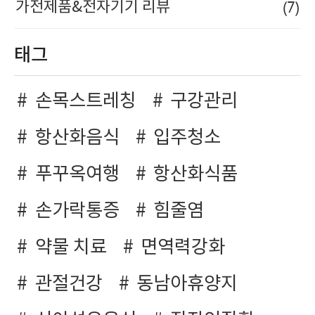
(7)
가전제품&전자기기 리뷰
태그
손목스트레칭
구강관리
항산화음식
입주청소
푸꾸옥여행
항산화식품
손가락통증
힘줄염
약물 치료
면역력강화
관절건강
동남아휴양지