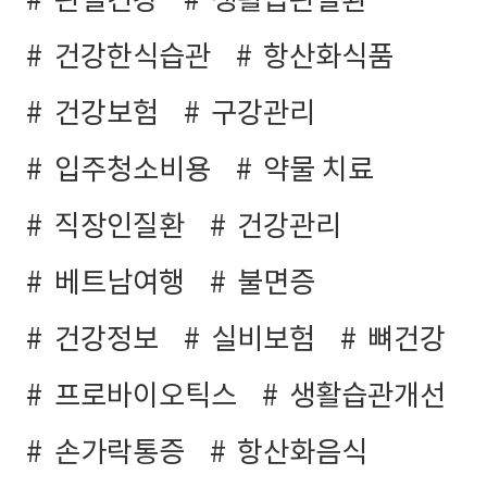
관절건강
생활습관질환
건강한식습관
항산화식품
건강보험
구강관리
입주청소비용
약물 치료
직장인질환
건강관리
베트남여행
불면증
건강정보
실비보험
뼈건강
프로바이오틱스
생활습관개선
손가락통증
항산화음식