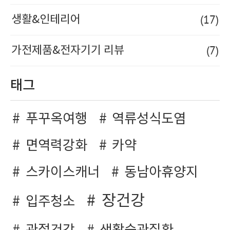
(17)
생활&인테리어
(7)
가전제품&전자기기 리뷰
태그
푸꾸옥여행
역류성식도염
면역력강화
카약
스카이스캐너
동남아휴양지
장건강
입주청소