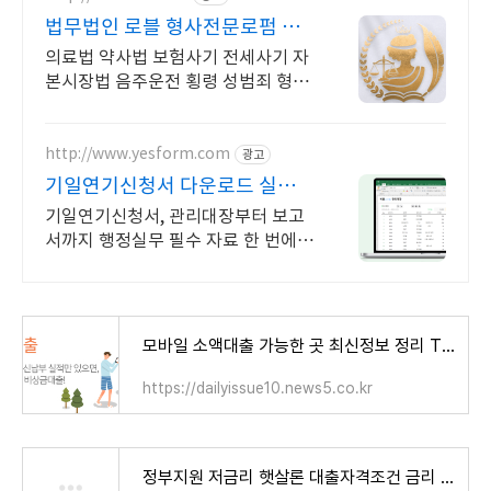
법무법인 로블 형사전문로펌 경
찰조사 부터 전담팀운영
의료법 약사법 보험사기 전세사기 자
본시장법 음주운전 횡령 성범죄 형사
전담팀
http://www.yesform.com
광고
기일연기신청서 다운로드 실무자
필수 총무템
기일연기신청서, 관리대장부터 보고
서까지 행정실무 필수 자료 한 번에
필요한 행정서식 모음
모바일 소액대출 가능한 곳 최신정보 정리 TOP 8
https://dailyissue10.news5.co.kr
정부지원 저금리 햇살론 대출자격조건 금리 한도 신청방법