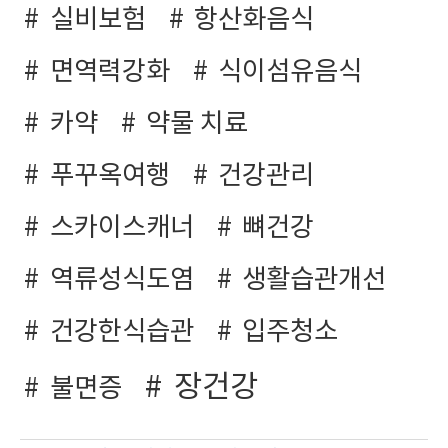
실비보험
항산화음식
면역력강화
식이섬유음식
카약
약물 치료
푸꾸옥여행
건강관리
스카이스캐너
뼈건강
역류성식도염
생활습관개선
건강한식습관
입주청소
장건강
불면증