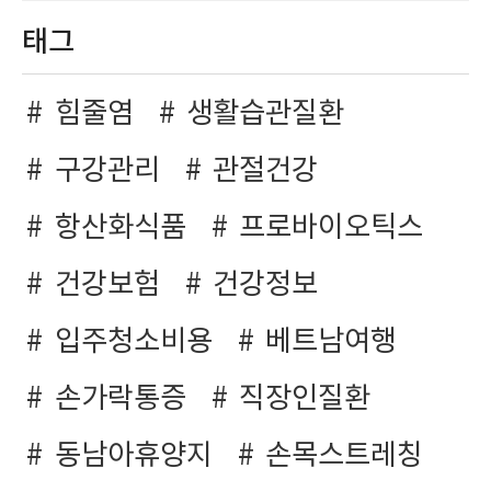
태그
힘줄염
생활습관질환
구강관리
관절건강
항산화식품
프로바이오틱스
건강보험
건강정보
입주청소비용
베트남여행
손가락통증
직장인질환
동남아휴양지
손목스트레칭