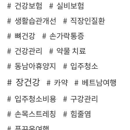
건강보험
실비보험
생활습관개선
직장인질환
뼈건강
손가락통증
건강관리
약물 치료
동남아휴양지
입주청소
장건강
카약
베트남여행
입주청소비용
구강관리
손목스트레칭
힘줄염
푸꾸옥여행