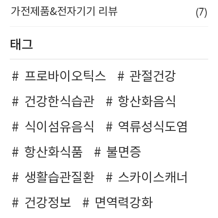
(7)
가전제품&전자기기 리뷰
태그
프로바이오틱스
관절건강
건강한식습관
항산화음식
식이섬유음식
역류성식도염
항산화식품
불면증
생활습관질환
스카이스캐너
건강정보
면역력강화